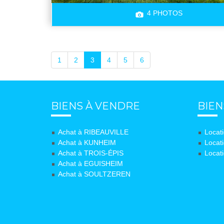
4 PHOTOS
1
2
3
4
5
6
BIENS À VENDRE
BIEN
Achat à RIBEAUVILLE
Locat
Achat à KUNHEIM
Locat
Achat à TROIS-ÉPIS
Locat
Achat à EGUISHEIM
Achat à SOULTZEREN