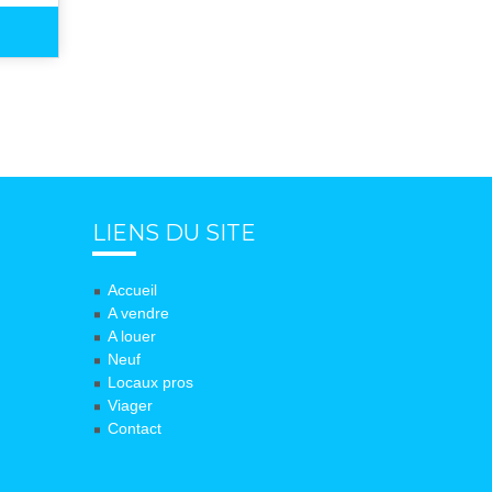
LIENS DU SITE
Accueil
A vendre
A louer
Neuf
Locaux pros
Viager
Contact