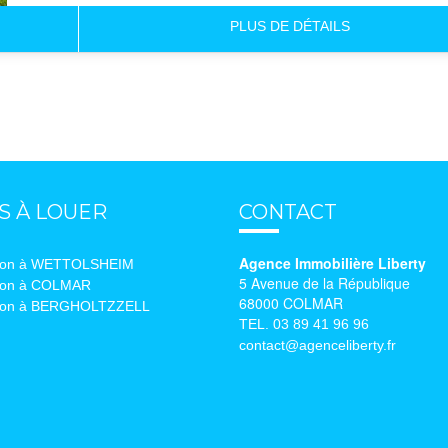
PLUS DE
DÉTAILS
S À LOUER
CONTACT
Agence Immobilière Liberty
ion à WETTOLSHEIM
5 Avenue de la République
ion à COLMAR
68000 COLMAR
ion à BERGHOLTZZELL
TEL. 03 89 41 96 96
contact@agenceliberty.fr