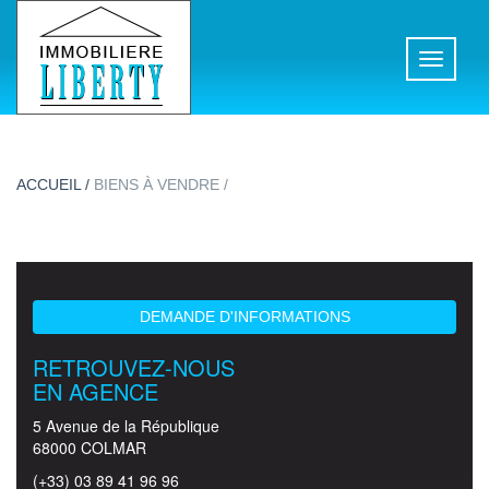
Toggle
navigati
ACCUEIL /
BIENS À VENDRE /
DEMANDE D'INFORMATIONS
RETROUVEZ-NOUS
EN AGENCE
5 Avenue de la République
68000 COLMAR
(+33) 03 89 41 96 96