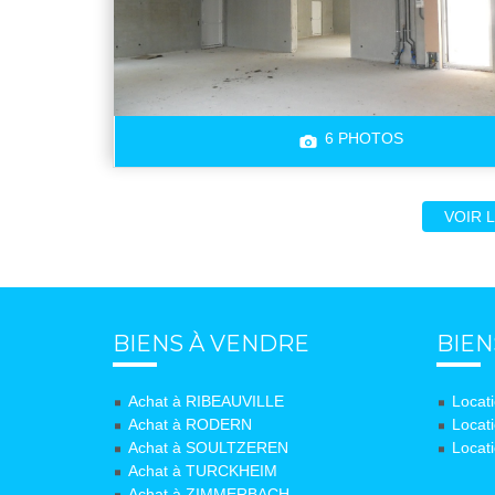
6 PHOTOS
VOIR 
BIENS À VENDRE
BIEN
Achat à RIBEAUVILLE
Locat
Achat à RODERN
Locat
Achat à SOULTZEREN
Locat
Achat à TURCKHEIM
Achat à ZIMMERBACH