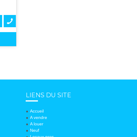
LIENS DU SITE
Accueil
A vendre
A louer
Neuf
Locaux pros