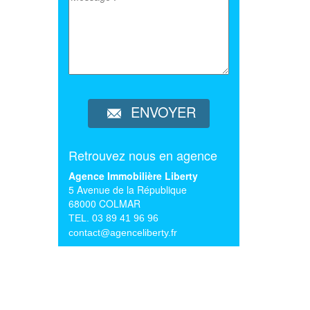
ENVOYER
Retrouvez nous en agence
Agence Immobilière Liberty
5 Avenue de la République
68000 COLMAR
TEL. 03 89 41 96 96
contact@agenceliberty.fr