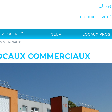
(+3
RECHERCHE PAR RÉF
A LOUER
NEUF
LOCAUX PROS
OMMERCIAUX
LOCAUX COMMERCIAUX