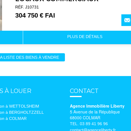
RÉF. J10731
304 750 € FAI
PLUS DE
DÉTAILS
LA LISTE DES BIENS À VENDRE
S À LOUER
CONTACT
Agence Immobilière Liberty
ion à WETTOLSHEIM
5 Avenue de la République
ion à BERGHOLTZZELL
68000 COLMAR
ion à COLMAR
TEL. 03 89 41 96 96
contact@agenceliberty.fr