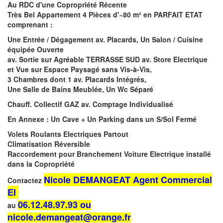
Au RDC d'une Copropriété Récente
Très Bel Appartement 4 Pièces d'~80 m² en PARFAIT ETAT
comprenant :
Une Entrée / Dégagement av. Placards, Un Salon / Cuisine
équipée Ouverte
av. Sortie sur Agréable TERRASSE SUD av. Store Electrique
et Vue sur Espace Paysagé sans Vis-à-Vis,
3 Chambres dont 1 av. Placards Intégrés,
Une Salle de Bains Meublée, Un Wc Séparé
Chauff. Collectif GAZ av. Comptage Individualisé
En Annexe : Un Cave + Un Parking dans un S/Sol Fermé
Volets Roulants Electriques Partout
Climatisation Réversible
Raccordement pour Branchement Voiture Electrique installé
dans la Copropriété
Nicole DEMANGEAT Agent Commercial
Contactez
EI
06.12.48.97.93 ou
au
nicole.demangeat@orange.fr