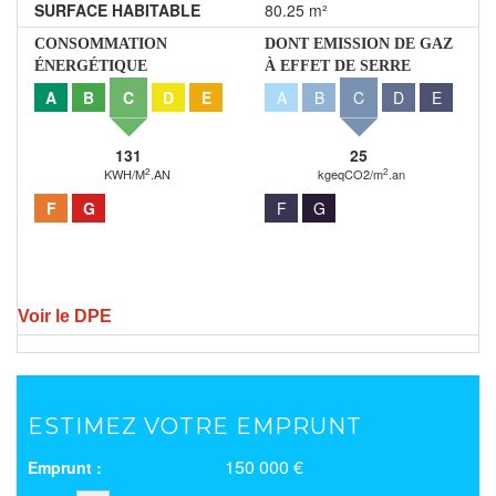
SURFACE HABITABLE
80.25 m²
CONSOMMATION
DONT EMISSION DE GAZ
ÉNERGÉTIQUE
À EFFET DE SERRE
A
B
C
D
E
A
B
C
D
E
131
25
2
2
KWH/M
.AN
kgeqCO2/m
.an
F
G
F
G
Voir le DPE
ESTIMEZ VOTRE EMPRUNT
150 000 €
Emprunt :