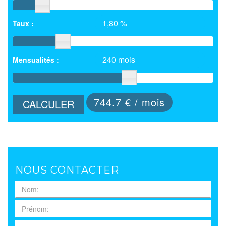
1,80 %
Taux :
240 mois
Mensualités :
744.7
€ / mois
CALCULER
NOUS CONTACTER