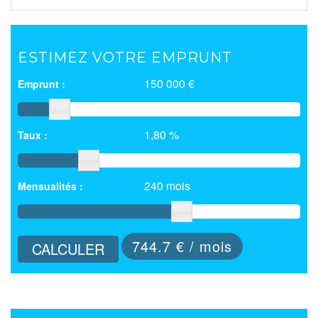
ESTIMEZ VOTRE EMPRUNT
150 000 €
Emprunt :
1,80 %
Taux :
240 mois
Mensualités :
744.7
€ / mois
CALCULER