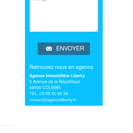
ENVOYER
Retrouvez nous en agence
Agence Immobilière Liberty
5 Avenue de la République
68000 COLMAR
TEL. 03 89 41 96 96
contact@agenceliberty.fr