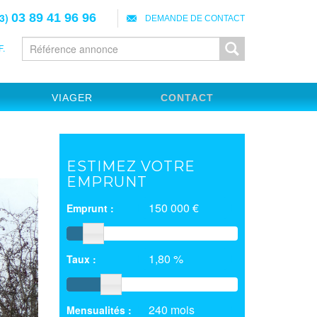
3)
03 89 41 96 96
DEMANDE DE CONTACT
.
VIAGER
CONTACT
ESTIMEZ VOTRE
EMPRUNT
150 000 €
Emprunt :
1,80 %
Taux :
240 mois
Mensualités :