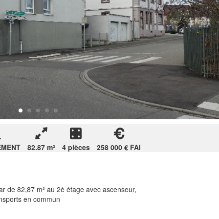
EMENT
82.87 m²
4 pièces
258 000 € FAI
ar de 82,87 m² au 2è étage avec ascenseur,
ansports en commun