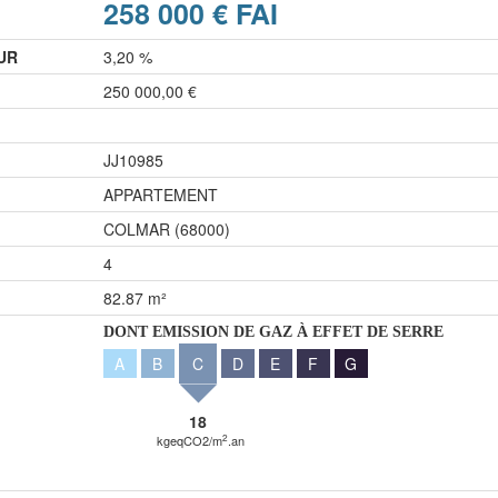
258 000 € FAI
UR
3,20 %
250 000,00 €
JJ10985
APPARTEMENT
COLMAR (68000)
4
82.87 m²
DONT EMISSION DE GAZ À EFFET DE SERRE
A
B
C
D
E
F
G
18
2
kgeqCO2/m
.an