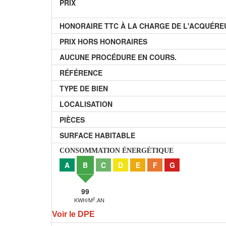
PRIX
HONORAIRE TTC À LA CHARGE DE L'ACQUÉRE
PRIX HORS HONORAIRES
AUCUNE PROCÉDURE EN COURS.
RÉFÉRENCE
TYPE DE BIEN
LOCALISATION
PIÈCES
SURFACE HABITABLE
CONSOMMATION ÉNERGÉTIQUE
A
B
C
D
E
F
G
99
2
KWH/M
.AN
Voir le DPE