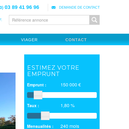
3)
03 89 41 96 96
DEMANDE DE CONTACT
.
VIAGER
CONTACT
ESTIMEZ VOTRE
EMPRUNT
150 000 €
Emprunt :
1,80 %
Taux :
240 mois
Mensualités :