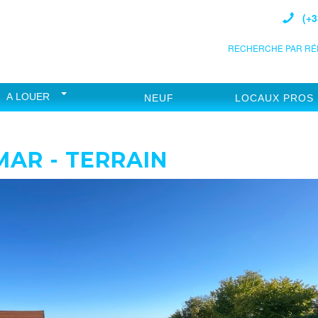
(+3
RECHERCHE PAR RÉF
A LOUER
NEUF
LOCAUX PROS
AR - TERRAIN