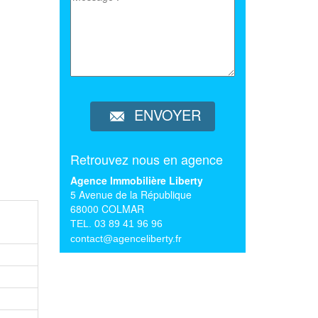
ENVOYER
Retrouvez nous en agence
Agence Immobilière Liberty
5 Avenue de la République
68000 COLMAR
TEL. 03 89 41 96 96
contact@agenceliberty.fr