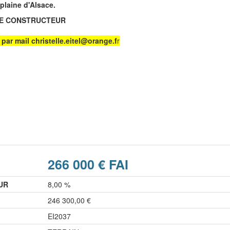
laine d'Alsace.
BRE DE CONSTRUCTEUR
ar mail christelle.eitel@orange.f
r
266 000 € FAI
UR
8,00 %
246 300,00 €
EI2037